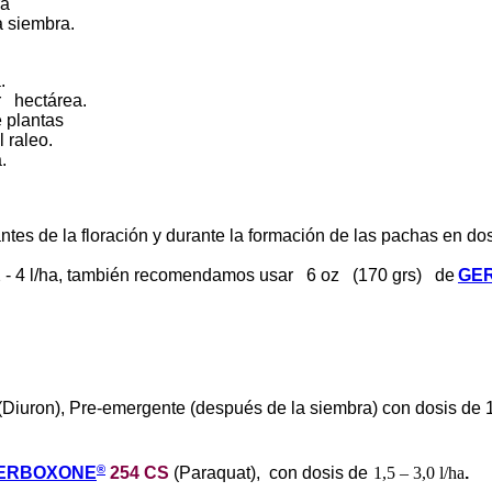
a
siembra.
.
ectárea.
lantas
leo.
.
ntes de la floración y durante la formación de las pachas en dos
- 4 l/ha
, también recomendamos
usar 6 oz (170 grs) de
GE
(Diuron),
Pre-emergente (después de la siembra)
con dosis de
®
ERBOXONE
254 CS
(Paraquat), con dosis de
1,5 – 3,0 l/ha
.