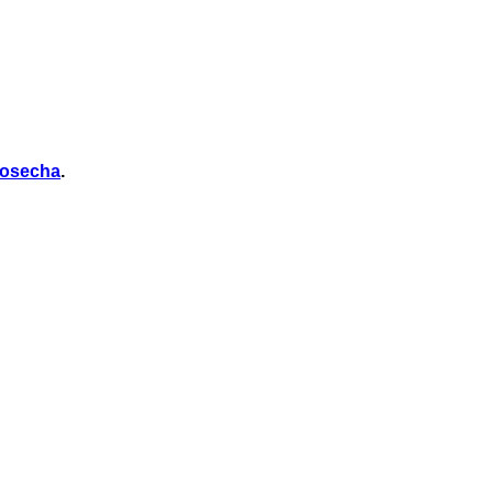
osecha
.