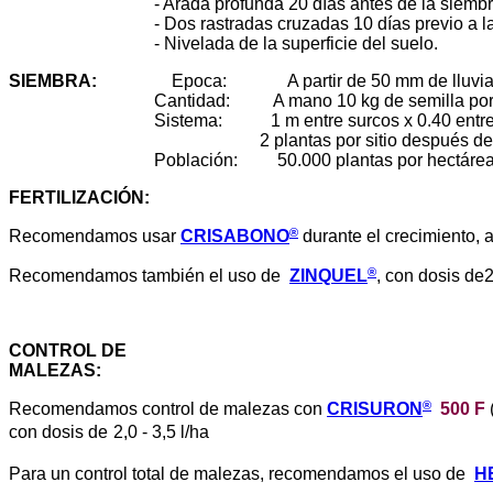
- Arada profunda 20 días antes de la siembr
- Dos rastradas cruzadas 10 días previo a la 
- Nivelada de la superficie del suelo.
SIEMBRA
:
Epoca: A partir de 50 mm de lluvia
Cantidad: A mano 10 kg de semilla por h
Sistema: 1 m entre surcos x 0.40 entre p
2 plantas por sitio después del ra
Población: 50.000 plantas por hectárea
FERTILIZACIÓN
:
®
Recomendamos usar
CRISABONO
durante el crecimiento, a
®
Recomendamos también el uso de
ZINQUEL
, con dosis de2 
CONTROL DE
MALEZAS
:
®
Recomendamos control de malezas con
CRISURON
500 F
con dosis de
2,0 - 3,5 l/ha
Para un control total de malezas, recomendamos el uso de
H