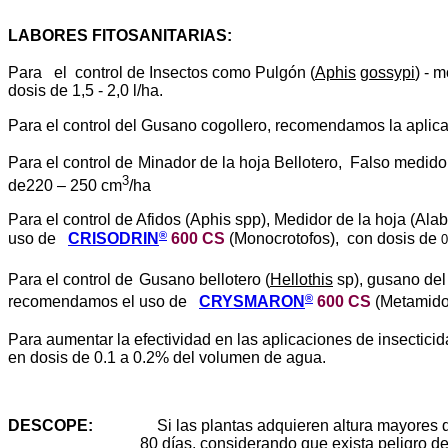
LABORES FITOSANITARIAS
:
Para el control de Insectos como
Pulgón (
Aphis
gossypi
) - 
dosis de
1,5 - 2,0 l/ha.
Para el control del
Gusano cogollero
, recomendamos la aplic
Para el control de
Minador de la hoja Bellotero, Falso medi
3
de220 – 250 cm
/ha
Para el control de
Afidos (Aphis spp), Medidor de la hoja (Ala
®
uso de
CRISODRIN
600 CS
(Monocrotofos), con dosis de
0
Para el control de
Gusano bellotero (
Hellothis
sp), gusano del f
®
recomendamos el uso de
CRYSMARON
600 CS
(Metamido
Para aumentar la efectividad en las aplicaciones de insectic
en dosis de 0.1 a 0.2% del volumen de agua.
DESCOPE
:
Si las plantas adquieren altura mayores d
80 días, considerando que exista peligro de 