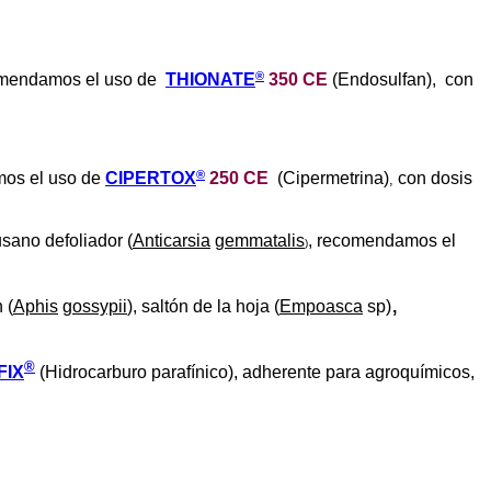
®
omendamos el uso de
THIONATE
350 CE
(Endosulfan), con
®
os el uso de
CIPERTOX
250 CE
(Cipermetrina)
con dosis
,
usano defoliador (
Anticarsia
gemmatalis
, recomendamos el
)
,
 (
Aphis
gossypii
), saltón de la hoja (
Empoasca
sp)
®
FIX
(Hidrocarburo parafínico), adherente para agroquímicos,