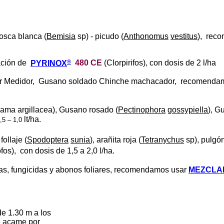
mosca blanca (
Bemisia
sp) - picudo (
Anthonomus
vestitus
)
, rec
®
ación de
PYRINOX
480 CE
(Clorpirifos), con dosis de
2 l/ha
dor Medidor, Gusano soldado Chinche machacador, recomendam
bama argillacea), Gusano rosado (
Pectinophora
gossypiella
), G
lt/ha.
,5 – 1,0
ollaje (
Spodoptera
sunia
), arañita roja (
Tetranychus
sp), pulgón
fos), con dosis de
1,5 a 2,0 l/ha.
idas, fungicidas y abonos foliares, recomendamos usar
MEZCLA
e 1.30 m a los
acame por