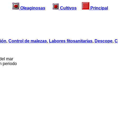
Oleaginosas
Cultivos
Principal
ción
,
Control de malezas
,
Labores fitosanitarias
,
Descope
,
C
l mar
periodo