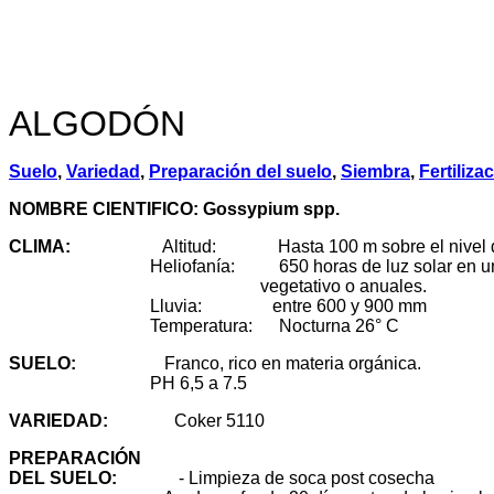
ALGODÓN
Suelo
,
Variedad
,
Preparación del suelo
,
Siembra
,
Fertiliza
NOMBRE CIENTIFICO: Gossypium spp.
CLIMA:
Altitud: Hasta 100 m sobre el nivel de
Heliofanía: 650 horas de luz solar en un 
vegetativo o anuales.
Lluvia: entre 600 y 900 mm
Temperatura: Nocturna 26° C
SUELO
:
Franco, rico en materia orgánica.
PH 6,5 a 7.5
VARIEDAD
:
Coker 5110
PREPARACIÓN
DEL SUELO
:
- Limpieza de soca post cosecha