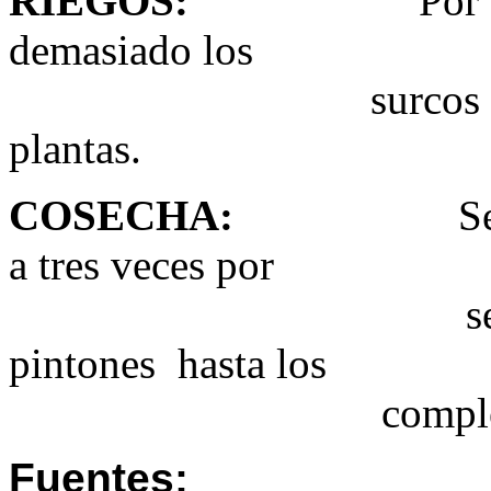
RIEGOS
:
Por surco, u
demasiado los
surcos para evitar
plantas.
COSECHA
:
Se realiza
a tres veces por
semana, cogiend
pintones hasta los
completamente
Fuentes: