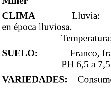
Miller
CLIMA
Lluvia: No e
en época lluviosa.
Temperatura: 20
SUELO
:
Franco, franco 
PH 6,5 a 7,5
VARIEDADES
:
Consumo
Indian
Wal