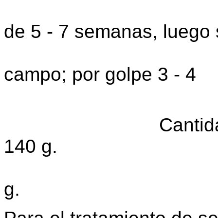
las líneas
de 5 - 7 semanas, luego
transplanta
campo; por golpe 3 - 4
semillas 
Cantidad: Para 
140 g.
Para siembr
g.