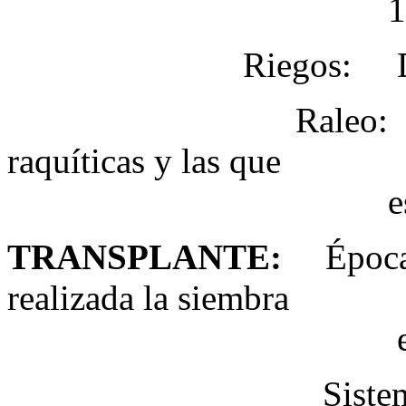
15 cm
Riegos: Diarios o 
Raleo: Eliminar
raquíticas y las que
están muy ag
TRANSPLANTE
:
Época:
realizada la siembra
en el semi
Sistemas: Un met