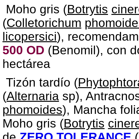
Moho gris (
Botrytis
cine
(
Colletorichum
phomoide
licopersici
), recomendamo
500 OD
(Benomil), con do
hectárea
Tizón tardío (
Phytophtor
(
Alternaria
sp), Antracnos
phomoides
), Mancha folia
Moho gris (
Botrytis
ciner
de
ZERO TOLERANCE