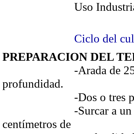
Uso Industria
Río G
Ciclo del cult
PREPARACION DEL T
-Arada de 25 a30 c
profundidad.
-Dos o tres pases 
-Surcar a un metro 
centímetros de