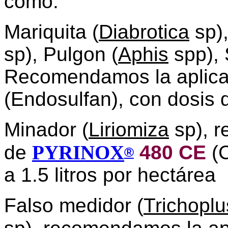
como:
Mariquita (
Diabrotica
sp),
sp), Pulgon (
Aphis
spp), 
Recomendamos la aplic
(Endosulfan), con dosis d
Minador (
Liriomiza
sp), r
de
PYRINOX
480 CE
(
®
a 1.5 litros por hectárea
Falso medidor (
Trichoplu