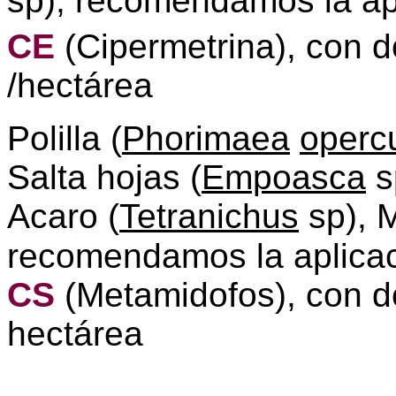
sp), recomendamos la ap
CE
(Cipermetrina), con 
/hectárea
Polilla (
Phorimaea
opercu
Salta hojas (
Empoasca
s
Acaro (
Tetranichus
sp), 
recomendamos la aplica
CS
(Metamidofos), con do
hectárea