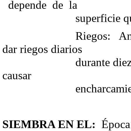
depende de la
superficie que des
Riegos: Antes de re
dar riegos diarios
durante diez días c
causar
encharcamient
SIEMBRA EN
EL:
Época