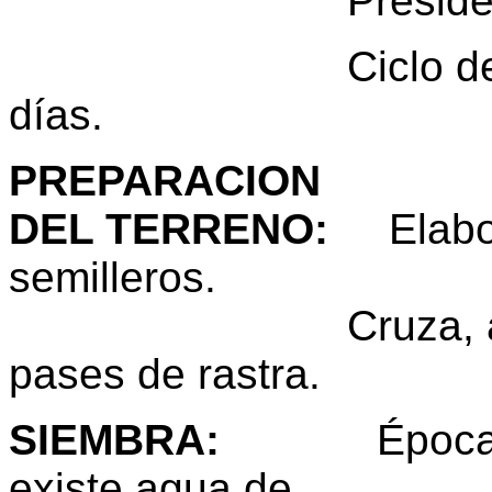
Presidente, Indi
Ciclo del cu
días.
PREPARACION
DEL TERRENO
:
Elabora
semilleros.
Cruza, arada, niv
pases de rastra.
SIEMBRA
:
Época: E
existe agua de