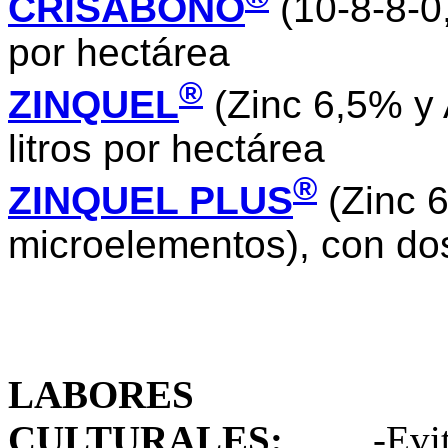
CRISABONO
(10-8-8-0,
por hectárea
®
ZINQUEL
(Zinc 6,5% y 
litros por hectárea
®
ZINQUEL PLUS
(Zinc 
microelementos), con dosi
LABORES
CULTURALES
:
-Evite s