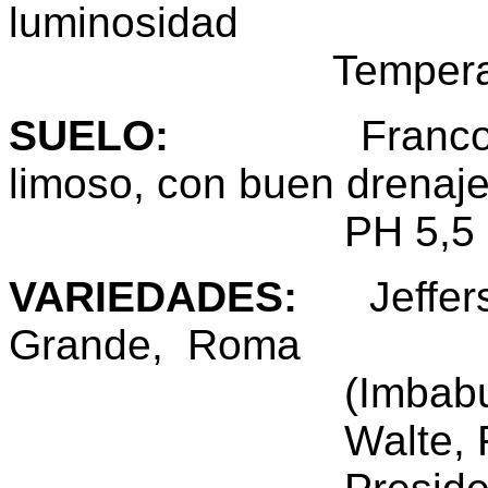
luminosidad
Temperatura: 
SUELO
:
Franco, fran
limoso, con buen drenaje
PH 5,5 a 7
VARIEDADES
:
Jefferso
Grande, Roma
(Imbabura, Pich
Walte, Floradel