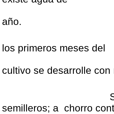
riego, dur
año.
Al finalizar
los primeros meses del
verano pa
cultivo se desarrolle co
lluvias o 
Sistema: I
semilleros; a chorro con